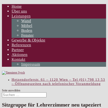
Home
Über uns
Leistungen
Wand
Möbel
Boden
Fenster
Gewerbe & Objekte
Referenzen
Partner
Aktionen
Kontakt
Impressum
Hetzendorferstr. 61 – 1120 Wien – Tel (01) 798 13 53
– Öffnungszeiten nach telefonischer Voranmeldung
Seite auswählen
Sitzgruppe für Lehrerzimmer neu tapeziert