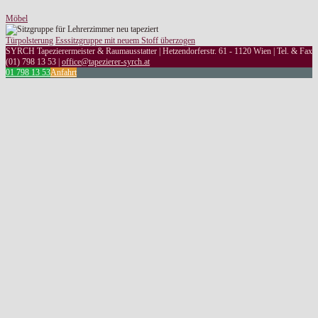
Möbel
Türpolsterung
Esssitzgruppe mit neuem Stoff überzogen
SYRCH Tapezierermeister & Raumausstatter | Hetzendorferstr. 61 - 1120 Wien | Tel. & Fax
(01) 798 13 53 |
office@tapezierer-syrch.at
01 798 13 53
Anfahrt