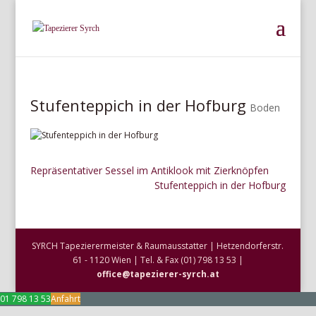
Stufenteppich in der Hofburg
Boden
Repräsentativer Sessel im Antiklook mit Zierknöpfen
Stufenteppich in der Hofburg
SYRCH Tapezierermeister & Raumausstatter | Hetzendorferstr.
61 - 1120 Wien | Tel. & Fax (01) 798 13 53 |
office@tapezierer-syrch.at
01 798 13 53
Anfahrt