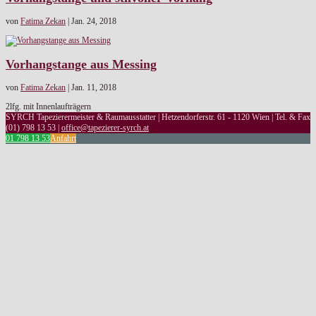
von
Fatima Zekan
|
Jan. 24, 2018
Vorhangstange aus Messing
von
Fatima Zekan
|
Jan. 11, 2018
2lfg. mit Innenlaufträgern
SYRCH Tapezierermeister & Raumausstatter | Hetzendorferstr. 61 - 1120 Wien | Tel. & Fax
(01) 798 13 53 |
office@tapezierer-syrch.at
01 798 13 53
Anfahrt